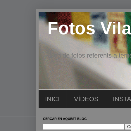
Fotos Vila
Blog de fotos referents a teme
INICI
VÍDEOS
INST
CERCAR EN AQUEST BLOG