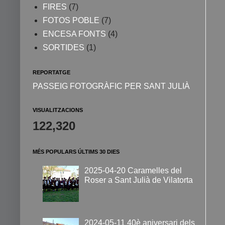
FIRES
(7)
FOTOS POBLE
(7)
ENCESA FONTS
(4)
SORTIDES
(1)
REPORTATGE
PASSEIG FOTOGRÀFIC PER SANT JULIÀ
VISUALITZACIONS
122,320
MÉS POPULARS ÚLTIMS 30 DIES
2025-04-20 Caramelles del
Roser a Sant Julià de Vilatorta
2024-05-11 40è aniversari dels