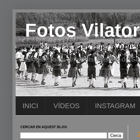
Fotos Vilator
Blog de fotos referents a temes de San
INICI
VÍDEOS
INSTAGRAM
CERCAR EN AQUEST BLOG