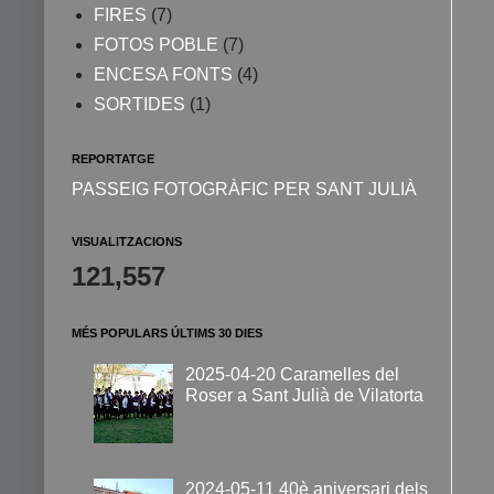
FIRES
(7)
FOTOS POBLE
(7)
ENCESA FONTS
(4)
SORTIDES
(1)
REPORTATGE
PASSEIG FOTOGRÀFIC PER SANT JULIÀ
VISUALITZACIONS
121,557
MÉS POPULARS ÚLTIMS 30 DIES
2025-04-20 Caramelles del
Roser a Sant Julià de Vilatorta
2024-05-11 40è aniversari dels