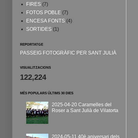
FIRES
(7)
FOTOS POBLE
(7)
ENCESA FONTS
(4)
SORTIDES
(1)
REPORTATGE
PASSEIG FOTOGRÀFIC PER SANT JULIÀ
VISUALITZACIONS
122,224
MÉS POPULARS ÚLTIMS 30 DIES
2025-04-20 Caramelles del
Roser a Sant Julià de Vilatorta
2024-05-11 40è aniversari dels