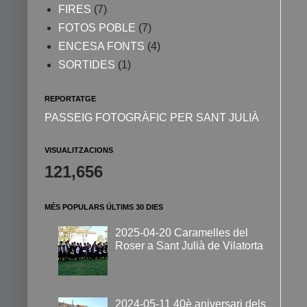
FIRES
(7)
FOTOS POBLE
(7)
ENCESA FONTS
(4)
SORTIDES
(1)
REPORTATGE
PASSEIG FOTOGRÀFIC PER SANT JULIÀ
VISUALITZACIONS
121,656
MÉS POPULARS ÚLTIMS 30 DIES
2025-04-20 Caramelles del
Roser a Sant Julià de Vilatorta
2024-05-11 40è aniversari dels